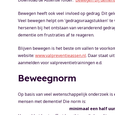
Download de Assense folder: '
Bewegen bij dementi
Bewegen heeft ook veel invloed op gedrag. Dit ge
Veel bewegen helpt om 'gedragsvraagstukken' te v
hersenen bij het ontstaan van veranderend gedr
dementie om frustraties af te reageren.
Blijven bewegen is het beste om vallen te voorkome
website:
www.valpreventieassen.nl
. Daar staat ui
aanmelden voor valpreventietrainingen e.d.
Beweegnorm
Op basis van veel wetenschappelijk onderzoek is 
mensen met dementie! Die norm is:
minimaal een half uur per dag 