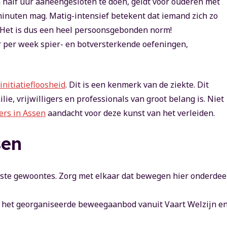
n half uur aaneengesloten te doen, geldt voor ouderen met
 minuten mag. Matig-intensief betekent dat iemand zich zo
. Het is dus een heel persoonsgebonden norm!
r per week spier- en botversterkende oefeningen,
initiatiefloosheid
. Dit is een kenmerk van de ziekte. Dit
lie, vrijwilligers en professionals van groot belang is. Niet
ers in Assen
aandacht voor deze kunst van het verleiden.
sen
ste gewoontes. Zorg met elkaar dat bewegen hier onderdee
n het georganiseerde beweegaanbod vanuit Vaart Welzijn e